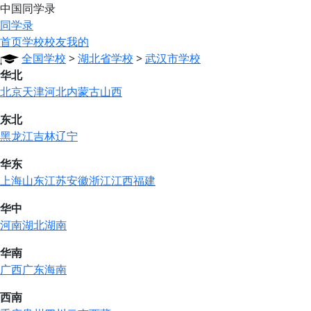
中国同学录
同学录
首页
学校
校友
我的
全国学校
>
湖北省学校
>
武汉市学校
华北
北京
天津
河北
内蒙古
山西
东北
黑龙江
吉林
辽宁
华东
上海
山东
江苏
安徽
浙江
江西
福建
华中
河南
湖北
湖南
华南
广西
广东
海南
西南