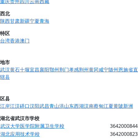
重庆
贵州
四川
云南
西藏
西北
陕西
甘肃
新疆
宁夏
青海
特区
台湾
香港
澳门
地市
武汉
黄石
十堰
宜昌
襄阳
鄂州
荆门
孝感
荆州
黄冈
咸宁
随州
恩施
省直
辖县
区县
江岸
江汉
硚口
汉阳
武昌
青山
洪山
东西湖
汉南
蔡甸
江夏
黄陂
新洲
湖北省武汉市学校
武汉大学医学院附属卫生学校
3642000844
湖北应用技术学校
3642000823